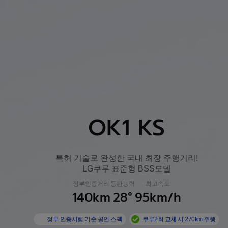
OK1 KS
특허 기술로 완성한 국내 최장 주행거리!
LG쿠루 표준형 BSS모델
정부인증거리
등판능력
최고속도
146km
146km
72km
30°
30°
30°
88km/h
88km/h
88km/h
140km
28°
95km/h
104.8km
140km
127km
75km
29°
28°
28°
30°
95km/h
95km/h
95km/h
95km/h
정부 인증시험 기준 공인 스펙
쿠루2회 교체 시 270km 주행